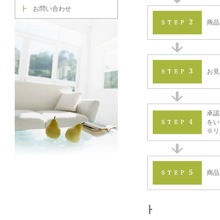
┣
お問い合わせ
商品
お見
承認
をい
※リ
商品
┣